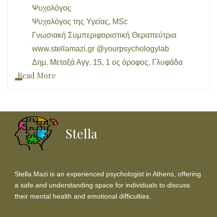
Ψυχολόγος
Ψυχολόγος της Υγείας, MSc
Γνωσιακή Συμπεριφοριστική Θεραπεύτρια
www.stellamazi.gr @yourpsychologylab
Δημ. Μεταξά Αγγ. 15, 1 ος όροφος, Γλυφάδα
Read More
Stella
Mazi
Stella Mazi is an experienced psychologist in Athens, offering
a safe and understanding space for individuals to discuss
their mental health and emotional difficulties.