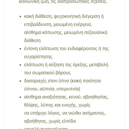
κοινωνική ζωή, τις διαπροσωπικές σχέσεις.
κακή διάθεση, ψυχοκινητική διέγερση ή
επιβράδυνση, μειωμένη ενέργεια,
αίσθημα κόπωσης, μειωμένη σεξουαλική
διάθεση
έντονη ελάττωση του ενδιαφέροντος ή της
ευχαρίστησης
ελάττωση ή αύξηση της όρεξης, μεταβολή
του σωματικού βάρους
διαταραχές στον ύπνο (κακή ποιότητα
ύπνου, αϋπνία, υπερυπνία)
αίσθημα αναξιότητας, κενού, αβοηθησίας,
θλίψης, λύπης και ενοχής, χωρίς
να υπάρχει λόγος, να νιώθει ασήμαντος,
αβοήθητος, χωρίς ελπίδα